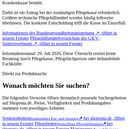
Krankenkasse besteht.
Dafür ist ein Antrag bei der zuständigen Pflegekasse erforderlich.
Größere technische Pflegehilfsmittel werden häufig leihweise
überlassen. Die konkrete Entscheidung trifft die Kasse im Einzelfall.
Informationen des Bundesgesundheitsministeriums
↗
, öffnet in
neuem Fenster
Pflegehilfsmittelverzeichnis des GKV-
Spitzenverbands
↗
, öffnet in neuem Fenster
Informationsstand: 29. Juli 2026. Diese Übersicht ersetzt keine
Beratung durch Pflegekasse, Pflegefachperson oder behandelnde
Fachkräfte.
Direkt zur Produktsuche
Wonach möchten Sie suchen?
Die folgenden Verweise öffnen thematisch passende Suchergebnisse
auf Shopenia.de. Preise, Verfügbarkeit und Produktangaben
stammen vom jeweiligen Anbieter.
Seniorenbetten
↗
bei shopenia.de, öffnet
Komfortabler Ein- und Ausstieg
in neuem Fenster
Pflegebetten
↗
bei
Verstellbare Pflegehilfsmittel
shopenia.de, öffnet in neuem Fenster
Matratzen